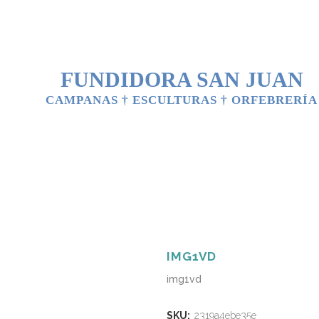
FUNDIDORA SAN JUAN
CAMPANAS † ESCULTURAS † ORFEBRERÍA
GALERIA
PRODUCTOS
BLOG
CONTACTO
IMG1VD
img1vd
SKU:
2319a4ebe35e