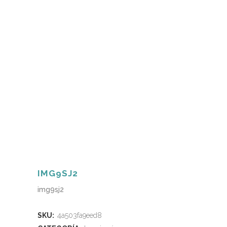
IMG9SJ2
img9sj2
SKU:
4a503fa9eed8