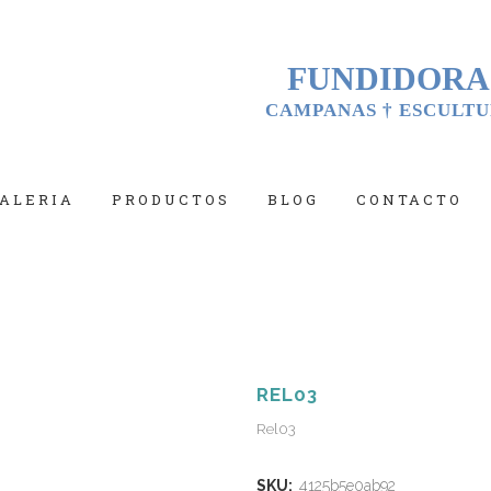
FUNDIDORA
CAMPANAS † ESCULTU
ALERIA
PRODUCTOS
BLOG
CONTACTO
REL03
Rel03
SKU:
4125b5e0ab92