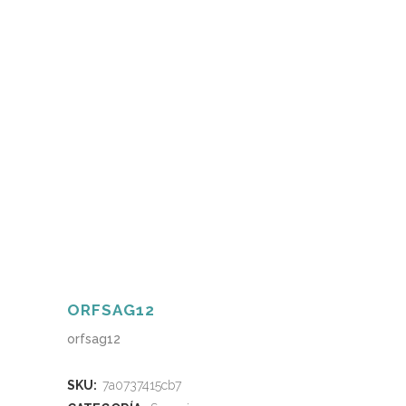
ORFSAG12
orfsag12
SKU:
7a0737415cb7